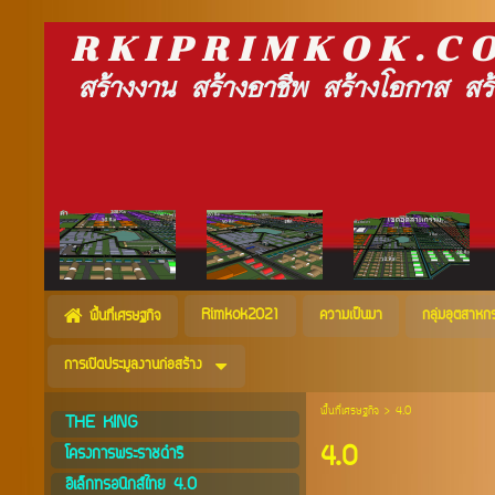
R K I P R I M K O K . 
สร้างงาน สร้างอาชีพ สร้างโอกาส สร้างครอบครัว ส
Rimkok2021
ความเป็นมา
กลุ่มอุตสาหก
พื้นที่เศรษฐกิจ
การเปิดประมูลงานก่อสร้าง
พื้นที่เศรษฐกิจ
>
4.0
THE KING
4.0
โครงการพระราชดำริ
อิเล็กทรอนิกส์ไทย 4.0