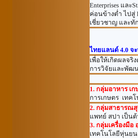
Enterprises
และ
St
ค่อนข้างต่ำ ไปสู่
เชี่ยวชาญ และทั
ไทยแลนด์
4.0
จะ
เพื่อให้เกิดผลจ
การวิจัยและพัฒน
1.
กลุ่มอาหาร เก
การเกษตร
เทคโน
2.
กลุ่มสาธารณส
แพทย์ สปา เป็นต
3.
กลุ่มเครื่องมื
เทคโนโลยีหุ่นยนต