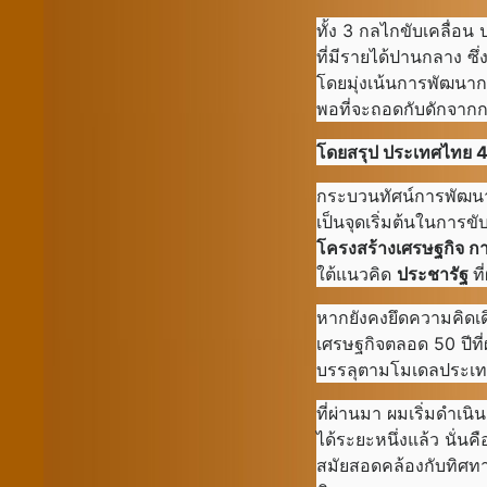
ทั้ง 3 กลไกขับเคลื่อน
ที่มีรายได้ปานกลาง ซ
โดยมุ่งเน้นการพัฒนาก
พอที่จะถอดกับดักจากก
โดยสรุป ประเทศไทย
4
กระบวนทัศน์การพัฒน
เป็นจุดเริ่มต้นในการขั
โครงสร้างเศรษฐกิจ ก
ใต้แนวคิด
ประชารัฐ
ท
หากยังคงยึดความคิดเด
เศรษฐกิจตลอด 50 ปีที
บรรลุตามโมเดลประเท
ที่ผ่านมา ผมเริ่มดำเ
ได้ระยะหนึ่งแล้ว นั่น
สมัยสอดคล้องกับทิศท