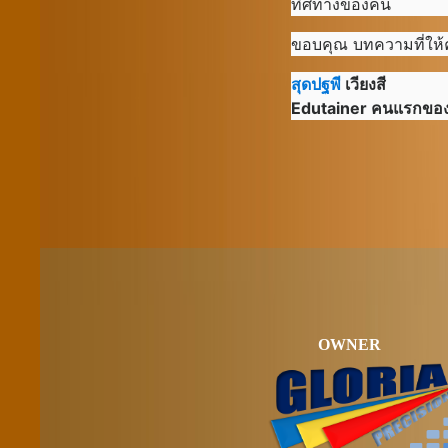
ทิศทางของคน
ขอบคุณ บทความที่ให้ค
สุดปฐพี
เวียงสี
Edutainer คนแรกขอ
OWNER