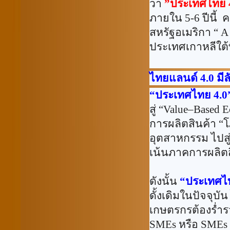
ว่า
”ประเทศไทย 4
ภายใน 5-6 ปีนี้
ค
สหรัฐอเมริกา “
A
ประเทศเกาหลีใต้
ไทยแลนด์
4.0
มี
“
ประเทศไทย
4.0
สู่
“Value–Based 
การผลิตสินค้า
“
โ
อุตสาหกรรม ไปสู
เน้นภาคการผลิตส
ดังนั้น
“
ประเทศ
ดั้งเดิมในปัจจุบ
เกษตรกรต้องร่ำร
SMEs
หรือ
SMEs