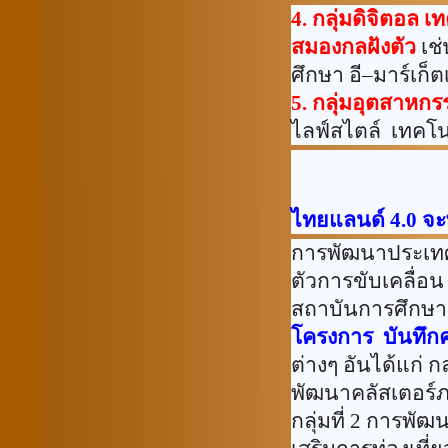
4.
กลุ่มดิจิตอล เ
สมองกลฝังตัว
เช
ศึกษา อี
–
มาร์เก็ต
5.
กลุ่มอุตสาหกรร
ไลฟ์สไตล์
เทคโน
ไทยแลนด์
4.0
จะ
การพัฒนาประเท
ตัวการขับเคลื่
สถาบันการศึกษา 
โครงการ บันทึกค
ต่างๆ อันได้แก่
กล
พัฒนาคลัสเตอร์
กลุ่มที่
2
การพัฒน