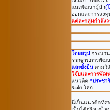
เสริมการท่องเที่
และพัฒนาผู้นำ
(
ออกและการลงทุนใ
แต่ละกลุ่มกำลั
โดยสรุป
กระบวน
รากฐานการพัฒนาป
และยั่งยืน
ตามวิส
วิจัยและการพัฒน
แนวคิด
“
ประชาร
ระดับโลก
นี่เป็นแนวคิดทิ
เป็นได้จริงแค่ไ