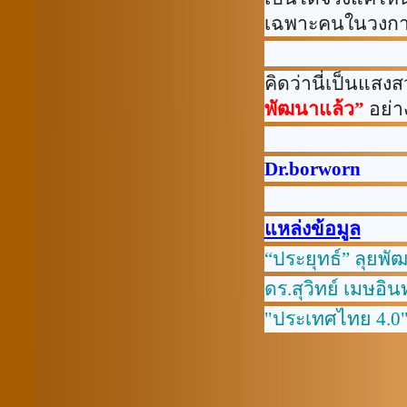
เฉพาะคนในวงกา
คิดว่านี่เป็นแสง
พัฒนาแล้ว”
อย่าง
Dr.borworn
แหล่งข้อมูล
“
ประยุทธ์
”
ลุยพั
ดร.สุวิทย์ เมษอิน
"
ประเทศไทย
4.0