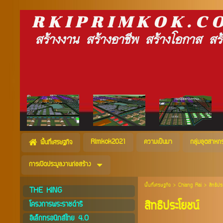
R K I P R I M K O K . 
สร้างงาน สร้างอาชีพ สร้างโอกาส สร้างครอบครัว ส
Rimkok2021
ความเป็นมา
กลุ่มอุตสาหก
พื้นที่เศรษฐกิจ
การเปิดประมูลงานก่อสร้าง
พื้นที่เศรษฐกิจ
>
Chiang Rai
>
สิทธิปร
THE KING
สิทธิประโยชน์
โครงการพระราชดำริ
อิเล็กทรอนิกส์ไทย 4.0