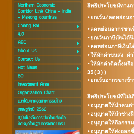
Northern Economic
สิทธิประโยชน์ทางภ
Corridor Link China - India
- Mekong countries
•
ยกเว้น/ลดหย่อนอ
Chiang Rai
•
ลดหย่อนอากรขาเข้
4.0
•
ยกเว้นภาษีเงินได
AEC
•
ลดหย่อนภาษีเงิน
About Us
•
ให้หักค่าขนส่ง ค
Contact Us
•
ให้หักค่าติดตั้งห
Hot News
35(3))
BOI
•
ยกเว้นอากรขาเข้า
Investment Area
Organization Chart
สิทธิประโยชน์ที่ไม่เ
แนวโน้มภาคอุตสาหกรรมไทย
•
อนุญาตให้นำคนต่า
เศรษฐกิจปี 2560
•
อนุญาตให้นำช่างฝ
ญี่ปุ่นไม่หวั่นการเมืองไทยยืดเยื้อ
•
อนุญาตให้ถือกรรมส
ปักหมุดไทยฐานการผลิตเบอร์1
•
อนุญาตให้ส่งออกซ